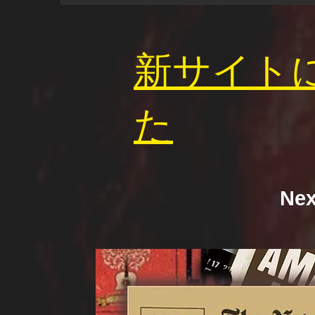
​新サイト
た
​Ne